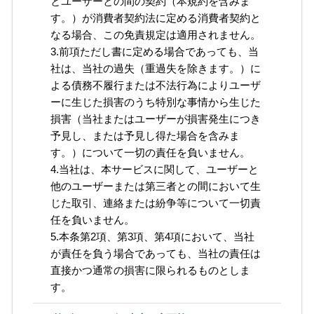
とユーザーとの間の契約（本規約を含みま
す。）が消費者契約法に定める消費者契約と
なる場合、この免責規定は適用されません。
3.前項ただし書に定める場合であっても、当
社は、当社の過失（重過失を除きます。）に
よる債務不履行または不法行為によりユーザ
ーに生じた損害のうち特別な事情から生じた
損害（当社またはユーザーが損害発生につき
予見し、または予見し得た場合を含みま
す。）について一切の責任を負いません。
4.当社は、本サービスに関して、ユーザーと
他のユーザーまたは第三者との間において生
じた取引、連絡または紛争等について一切責
任を負いません。
5.本条第2項、第3項、第4項において、当社
が責任を負う場合であっても、当社の責任は
直接かつ通常の損害に限られるものとしま
す。